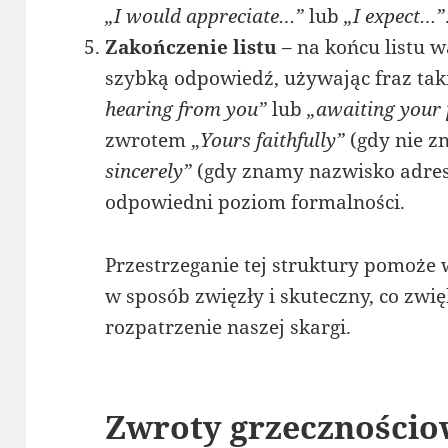
„I would appreciate…”
lub
„I expect…”
Zakończenie listu
– na końcu listu w
szybką odpowiedź, używając fraz tak
hearing from you”
lub
„awaiting your
zwrotem „
Yours faithfully”
(gdy nie z
sincerely”
(gdy znamy nazwisko adres
odpowiedni poziom formalności.
Przestrzeganie tej struktury pomoże 
w sposób zwięzły i skuteczny, co zw
rozpatrzenie naszej skargi.
Zwroty grzeczności