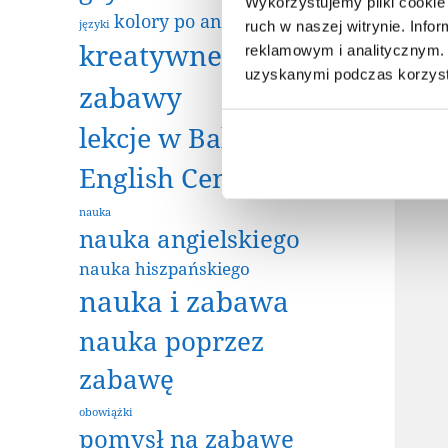
Wykorzystujemy pliki cookie 
kolory po angielsku
języki
ruch w naszej witrynie. Inf
kreatywne
reklamowym i analitycznym. 
uzyskanymi podczas korzysta
zabawy
lekcje w Baby
English Center
nauka
nauka angielskiego
nauka hiszpańskiego
nauka i zabawa
nauka poprzez
zabawę
obowiążki
pomysł na zabawę