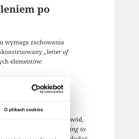
aleniem po
lsku wymaga zachowania
o skonstruowany
„letter of
wych elementów:
ny należy rozpocząć
ar Sir or Madam”
w
 adresata, lub
„Dear Mr
O plikach cookies
 jasno komunikujemy powód,
ormułowania to:
„I am writing to
because…”
. Możemy także dodać