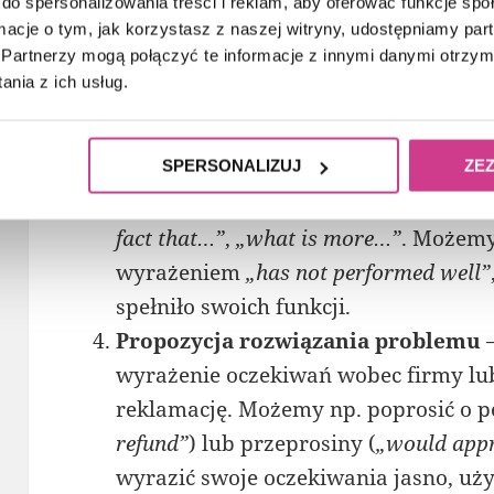
do spersonalizowania treści i reklam, aby oferować funkcje sp
frazy takie jak
„I am writing in refere
ormacje o tym, jak korzystasz z naszej witryny, udostępniamy p
Partnerzy mogą połączyć te informacje z innymi danymi otrzym
sytuacji lub produktu, którego dotycz
nia z ich usług.
Opis problemu
– następnie przedst
problemu, np. „
First of all, I would l
opisując szczegóły, które przyczyniły
SPERSONALIZUJ
ZE
Ważne, aby unikać emocjonalnego tonu
fact that…”
,
„what is more…”
. Możemy
wyrażeniem
„has not performed well”
spełniło swoich funkcji.
Propozycja rozwiązania problemu
–
wyrażenie oczekiwań wobec firmy lub
reklamację. Możemy np. poprosić o p
refund”
) lub przeprosiny (
„would appr
wyrazić swoje oczekiwania jasno, uż