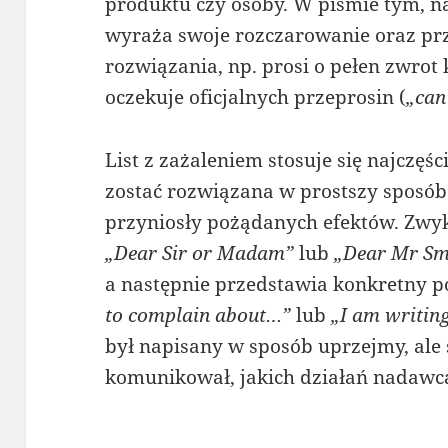
produktu czy osoby. W piśmie tym, n
wyraża swoje rozczarowanie oraz pr
rozwiązania, np. prosi o pełen zwrot 
oczekuje oficjalnych przeprosin (
„can
List z zażaleniem stosuje się najczęśc
zostać rozwiązana w prostszy sposób 
przyniosły pożądanych efektów. Zwyk
„Dear Sir or Madam”
lub
„Dear Mr Sm
a następnie przedstawia konkretny 
to complain about…”
lub
„I am writin
był napisany w sposób uprzejmy, ale 
komunikował, jakich działań nadawca