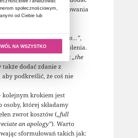
ołecznościowe i analizować
nce to…”
w celu doprecyzowania
artnerom społecznościowym,
anymi od Ciebie lub
y skarga.
awiamy dokładny opis
ike to draw your attention to…”
,
 się do naszego niezadowolenia.
ZWÓL NA WSZYSTKO
 i skupić się na faktach:
„the
 także dodać zdanie z
, aby podkreślić, że coś nie
 kolejnym krokiem jest
 osoby, której składamy
ełen zwrot kosztów (
„full
eciate an apology”
). Warto
ywając sformułowań takich jak: