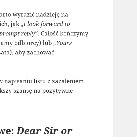
.
arto wyrazić nadzieję na
ich, jak
„I look forward to
 prompt reply”
. Całość kończymy
namy odbiorcy) lub
„Yours
ata), aby zachować
w napisaniu listu z zażaleniem
iększy szansę na pozytywne
owe:
Dear Sir or