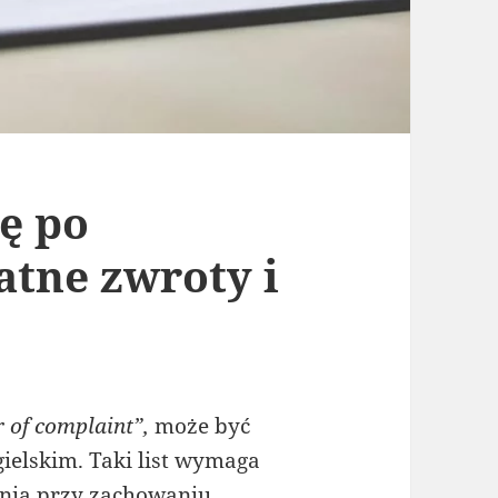
ę po
atne zwroty i
r of complaint”,
może być
ielskim. Taki list wymaga
nia przy zachowaniu