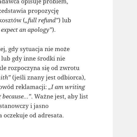
adawca opisuje problem,
zedstawia propozycję
kosztów (
„full refund”
) lub
 expect an apology”
).
iej, gdy sytuacja nie może
lub gdy inne środki nie
le rozpoczyna się od zwrotu
ith”
(jeśli znany jest odbiorca),
powód reklamacji:
„I am writing
g because…”
. Ważne jest, aby list
stanowczy i jasno
 oczekuje od adresata.