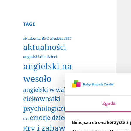
TAGI
akademia BEC
AkademiaBEC
aktualności
angielski dla dzieci
angielski na
wesoło
angielski w wakacje
ciekawostki
Zgoda
psychologiczne
emocje dzieci
DYI
Niniejsza strona korzysta z
gry i zabawy
impreza